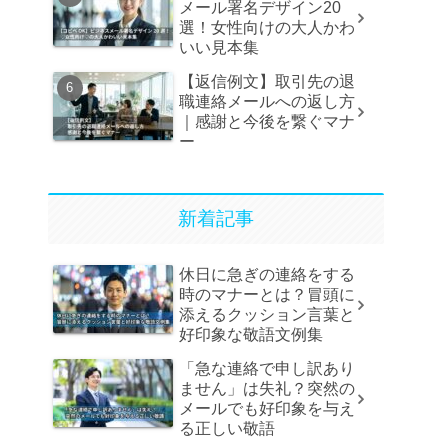
メール署名デザイン20
選！女性向けの大人かわ
いい見本集
【返信例文】取引先の退
職連絡メールへの返し方
｜感謝と今後を繋ぐマナ
ー
新着記事
休日に急ぎの連絡をする
時のマナーとは？冒頭に
添えるクッション言葉と
好印象な敬語文例集
「急な連絡で申し訳あり
ません」は失礼？突然の
メールでも好印象を与え
る正しい敬語