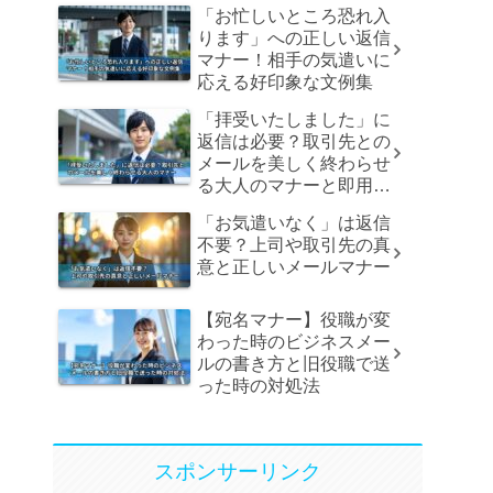
「お忙しいところ恐れ入
ります」への正しい返信
マナー！相手の気遣いに
応える好印象な文例集
「拝受いたしました」に
返信は必要？取引先との
メールを美しく終わらせ
る大人のマナーと即用文
例
「お気遣いなく」は返信
不要？上司や取引先の真
意と正しいメールマナー
【宛名マナー】役職が変
わった時のビジネスメー
ルの書き方と旧役職で送
った時の対処法
スポンサーリンク