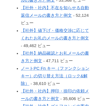
ルの書き方と例文
- 53,568 ビュー
【社外・社内】不在を知らせる自動
返信メールの書き方と例文
- 52,124
ビュー
【社外】値下げ・価格交渉に応じて
くれたお礼のメールの書き方と例文
- 49,462 ビュー
【社外】納品確認とお礼メールの書
き方と例文
- 47,711 ビュー
ノートPC Fn キー（ファンクション
キー）の切り替え方法（ロック&解
除）
- 38,610 ビュー
【社外・社内】押印・捺印の依頼メ
ールの書き方と例文
- 35,606 ビュー