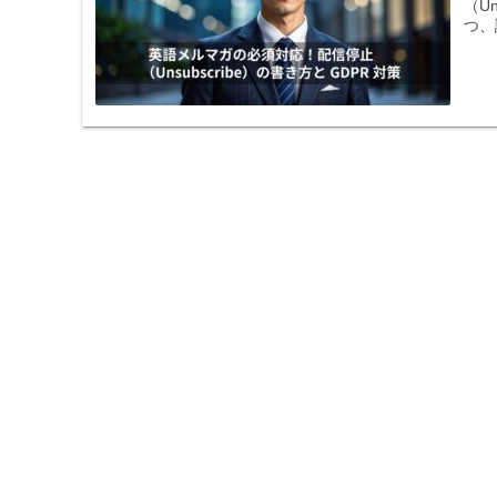
（U
つ、