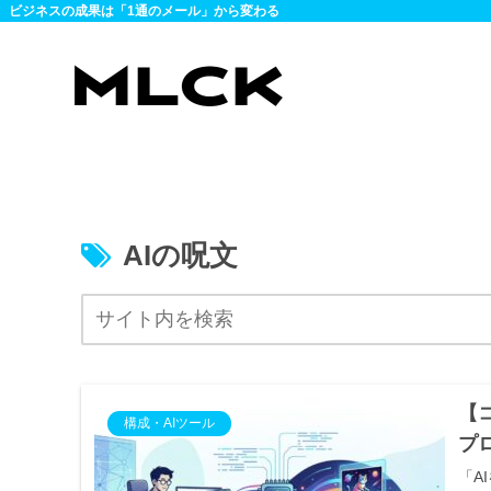
ビジネスの成果は「1通のメール」から変わる
AIの呪文
【
構成・AIツール
プ
「A