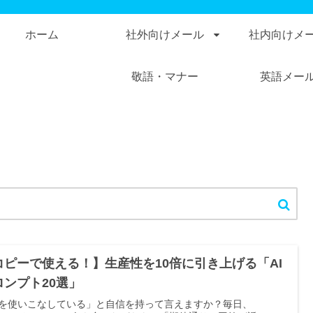
ホーム
社外向けメール
社内向けメ
敬語・マナー
英語メー
コピーで使える！】生産性を10倍に引き上げる「AI
ロンプト20選」
Iを使いこなしている」と自信を持って言えますか？毎日、