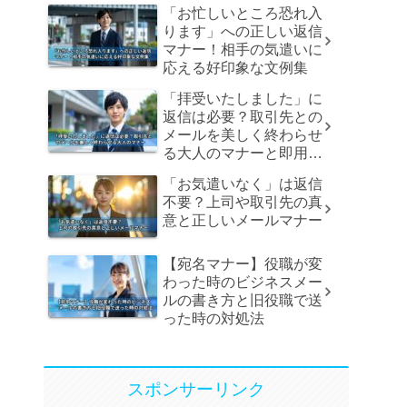
「お忙しいところ恐れ入
ります」への正しい返信
マナー！相手の気遣いに
応える好印象な文例集
「拝受いたしました」に
返信は必要？取引先との
メールを美しく終わらせ
る大人のマナーと即用文
例
「お気遣いなく」は返信
不要？上司や取引先の真
意と正しいメールマナー
【宛名マナー】役職が変
わった時のビジネスメー
ルの書き方と旧役職で送
った時の対処法
スポンサーリンク