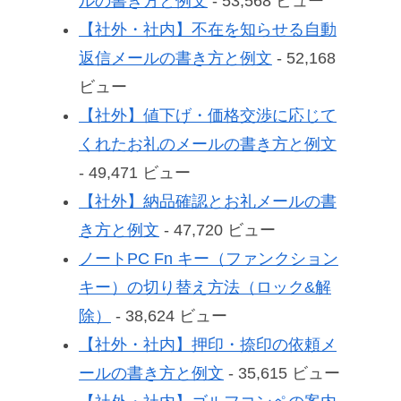
ルの書き方と例文
- 53,568 ビュー
【社外・社内】不在を知らせる自動
返信メールの書き方と例文
- 52,168
ビュー
【社外】値下げ・価格交渉に応じて
くれたお礼のメールの書き方と例文
- 49,471 ビュー
【社外】納品確認とお礼メールの書
き方と例文
- 47,720 ビュー
ノートPC Fn キー（ファンクション
キー）の切り替え方法（ロック&解
除）
- 38,624 ビュー
【社外・社内】押印・捺印の依頼メ
ールの書き方と例文
- 35,615 ビュー