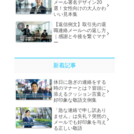
メール署名デザイン20
選！女性向けの大人かわ
いい見本集
【返信例文】取引先の退
職連絡メールへの返し方
｜感謝と今後を繋ぐマナ
ー
新着記事
休日に急ぎの連絡をする
時のマナーとは？冒頭に
添えるクッション言葉と
好印象な敬語文例集
「急な連絡で申し訳あり
ません」は失礼？突然の
メールでも好印象を与え
る正しい敬語