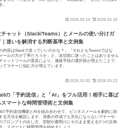
き。
2026.03.14
2026.03.15
チャット（Slack/Teams）とメールの使い分けガ
ド｜迷いを解消する判断基準と文例集
の内容はSlackで送っていいのかな？」「それともTeamsではな
メールの方が丁寧だろうか」と、送信前に迷ったことはありません
チャットツールの普及により、連絡手段の選択肢が増えたことで、
ってマナーに悩む方が増えています。
2026.03.02
2026.03.23
ailの「予約送信」と「AI」をフル活用！相手に喜ば
るスマートな時間管理術と文例集
ailの予約送信機能とAIを組み合わせて、ビジネスメールを劇的に効
する方法を解説します。深夜の作成でも失礼にならないマナーや、
へのプロンプトの出し方、翌朝や週明けにそのまま使える3つの文例
介。スマートに時間管理を始めましょう。