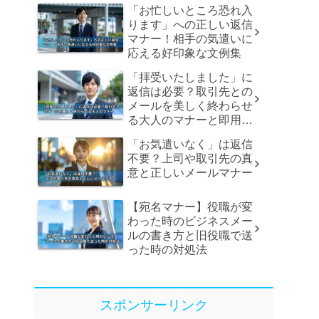
「お忙しいところ恐れ入
ります」への正しい返信
マナー！相手の気遣いに
応える好印象な文例集
「拝受いたしました」に
返信は必要？取引先との
メールを美しく終わらせ
る大人のマナーと即用文
例
「お気遣いなく」は返信
不要？上司や取引先の真
意と正しいメールマナー
【宛名マナー】役職が変
わった時のビジネスメー
ルの書き方と旧役職で送
った時の対処法
スポンサーリンク