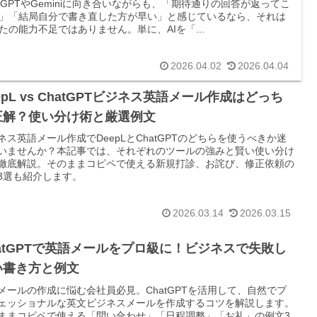
atGPTやGeminiに向き合いながらも、「期待通りの回答が返ってこ
」「結局自分で書き直した方が早い」と感じているなら、それは
たの能力不足ではありません。単に、AIを「...
2026.04.02
2026.04.04
epL vs ChatGPTビジネス英語メール作成はどっち
正解？使い分け術と厳選例文
ネス英語メール作成でDeepLとChatGPTのどちらを使うべきか迷
いませんか？本記事では、それぞれのツールの強みと賢い使い分け
徹底解説。そのままコピペで使える新規打診、お詫び、修正依頼の
3選も紹介します。
2026.03.14
2026.03.15
atGPTで英語メールをプロ級に！ビジネスで失敗し
い書き方と例文
メールの作成に悩む会社員必見。ChatGPTを活用して、自然でプ
ェッショナルな英文ビジネスメールを作成するコツを解説します。
ままコピペで使える「問い合わせ」「日程調整」「お礼」の例文3