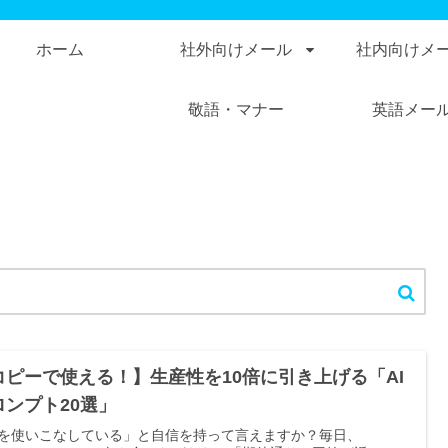
ホーム
社外向けメール
社内向けメ
敬語・マナー
英語メー
コピーで使える！】生産性を10倍に引き上げる「AI
ロンプト20選」
Iを使いこなしている」と自信を持って言えますか？毎日、