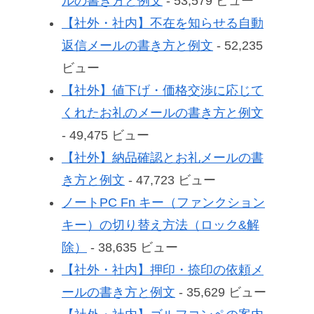
ルの書き方と例文
- 53,579 ビュー
【社外・社内】不在を知らせる自動
返信メールの書き方と例文
- 52,235
ビュー
【社外】値下げ・価格交渉に応じて
くれたお礼のメールの書き方と例文
- 49,475 ビュー
【社外】納品確認とお礼メールの書
き方と例文
- 47,723 ビュー
ノートPC Fn キー（ファンクション
キー）の切り替え方法（ロック&解
除）
- 38,635 ビュー
【社外・社内】押印・捺印の依頼メ
ールの書き方と例文
- 35,629 ビュー