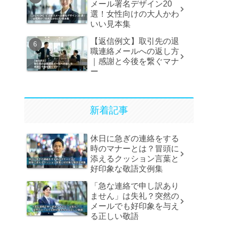
メール署名デザイン20
選！女性向けの大人かわ
いい見本集
【返信例文】取引先の退
職連絡メールへの返し方
｜感謝と今後を繋ぐマナ
ー
新着記事
休日に急ぎの連絡をする
時のマナーとは？冒頭に
添えるクッション言葉と
好印象な敬語文例集
「急な連絡で申し訳あり
ません」は失礼？突然の
メールでも好印象を与え
る正しい敬語