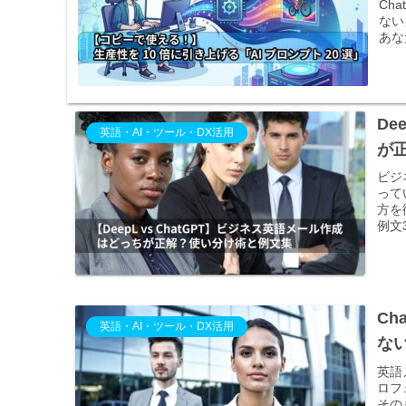
Ch
ない
あな
De
英語・AI・ツール・DX活用
が
ビジ
って
方を
例文
Ch
英語・AI・ツール・DX活用
な
英語
ロフ
その