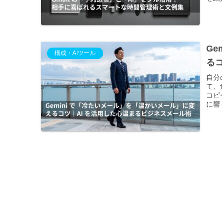
G
構成・AIツール
る
自分
て、
コピ
に響