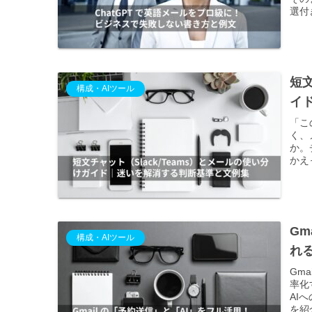
選付
短文
構成・AIツール
イ
「こ
く、
か。
かえ
Gm
構成・AIツール
れ
Gm
率化
AI
を紹