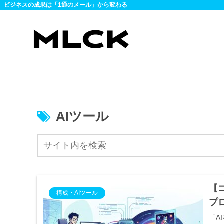
ビジネスの成果は「1通のメール」から変わる
AIツール
【
構成・AIツール
プ
「A