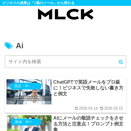
ビジネスの成果は「1通のメール」から変わる
Ai
ChatGPTで英語メールをプロ級
英語・AI・ツール・DX活用
に！ビジネスで失敗しない書き方
と例文
2026.03.14
2026.03.15
AIにメールの敬語チェックをさせ
構成・AIツール
る方法と注意点！プロンプト例文
集