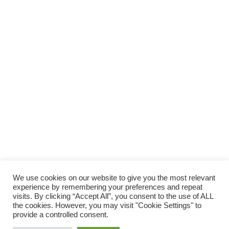
We use cookies on our website to give you the most relevant
experience by remembering your preferences and repeat
visits. By clicking “Accept All”, you consent to the use of ALL
ホーム
当サイトについて（About Us）
the cookies. However, you may visit "Cookie Settings" to
provide a controlled consent.
プライバシーポリシー
サイトマップ
お問い合わせ