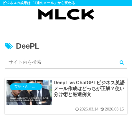
ビジネスの成果は「1通のメール」から変わる
DeePL
DeepL vs ChatGPTビジネス英語
英語・AI・ツール・DX活用
メール作成はどっちが正解？使い
分け術と厳選例文
2026.03.14
2026.03.15