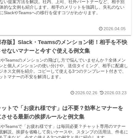
ない提案方法を解説。社内、上司、社外パートナーなど、相手別
体的な文例も紹介します。相手のメリットを強調し、失礼のない
にSlackやTeamsへの移行を促すコツがわかります。
2026.04.05
存版】Slack・Teamsのメンション術！相手を不快
させないマナーと今すぐ使える例文集
ackやTeamsのメンションの飛ばし方で悩んでいませんか？全体メン
ンと個人メンションの使い分けや、送信タイミング、相手に配慮し
ジネス文例を紹介。コピーして使える3つのテンプレート付きで、
ットマナーの不安を解消します。
2026.02.26
2026.03.23
ャットで「お疲れ様です」は不要？効率とマナーを
立させる最新の挨拶ルールと例文集
ackやTeamsで「お疲れ様です」は毎回必要？チャット専用のマナー
底解説。挨拶を省略して良いケースや、スタンプの活用法、件名に
る工夫など、今すぐ使える3つの例文と共に紹介します。