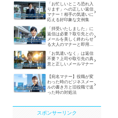
「お忙しいところ恐れ入
ります」への正しい返信
マナー！相手の気遣いに
応える好印象な文例集
「拝受いたしました」に
返信は必要？取引先との
メールを美しく終わらせ
る大人のマナーと即用文
例
「お気遣いなく」は返信
不要？上司や取引先の真
意と正しいメールマナー
【宛名マナー】役職が変
わった時のビジネスメー
ルの書き方と旧役職で送
った時の対処法
スポンサーリンク