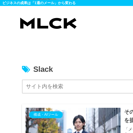
ビジネスの成果は「1通のメール」から変わる
Slack
そ
構成・AIツール
を
「メ