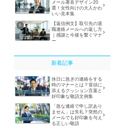
メール署名デザイン20
選！女性向けの大人かわ
いい見本集
【返信例文】取引先の退
職連絡メールへの返し方
｜感謝と今後を繋ぐマナ
ー
新着記事
休日に急ぎの連絡をする
時のマナーとは？冒頭に
添えるクッション言葉と
好印象な敬語文例集
「急な連絡で申し訳あり
ません」は失礼？突然の
メールでも好印象を与え
る正しい敬語