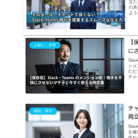
立た
の具
よう
【保
お願い・依頼
に
Sl
ショ
たビ
チャ
チ
確認・報告
両
Sl
を徹
代わ