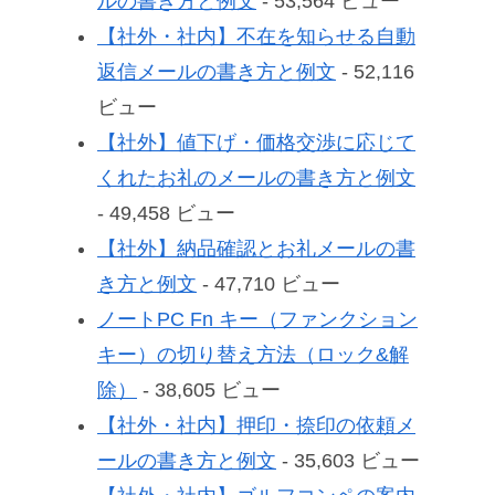
ルの書き方と例文
- 53,564 ビュー
【社外・社内】不在を知らせる自動
返信メールの書き方と例文
- 52,116
ビュー
【社外】値下げ・価格交渉に応じて
くれたお礼のメールの書き方と例文
- 49,458 ビュー
【社外】納品確認とお礼メールの書
き方と例文
- 47,710 ビュー
ノートPC Fn キー（ファンクション
キー）の切り替え方法（ロック&解
除）
- 38,605 ビュー
【社外・社内】押印・捺印の依頼メ
ールの書き方と例文
- 35,603 ビュー