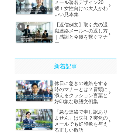
メール署名デザイン20
選！女性向けの大人かわ
いい見本集
【返信例文】取引先の退
職連絡メールへの返し方
｜感謝と今後を繋ぐマナ
ー
新着記事
休日に急ぎの連絡をする
時のマナーとは？冒頭に
添えるクッション言葉と
好印象な敬語文例集
「急な連絡で申し訳あり
ません」は失礼？突然の
メールでも好印象を与え
る正しい敬語