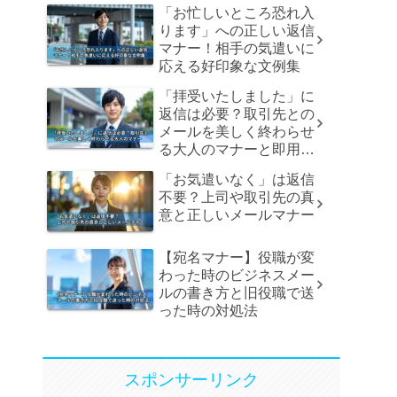
「お忙しいところ恐れ入
ります」への正しい返信
マナー！相手の気遣いに
応える好印象な文例集
「拝受いたしました」に
返信は必要？取引先との
メールを美しく終わらせ
る大人のマナーと即用文
例
「お気遣いなく」は返信
不要？上司や取引先の真
意と正しいメールマナー
【宛名マナー】役職が変
わった時のビジネスメー
ルの書き方と旧役職で送
った時の対処法
スポンサーリンク