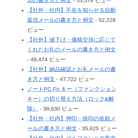
ルの書き方と例文
- 53,578 ビュー
【社外・社内】不在を知らせる自動
返信メールの書き方と例文
- 52,229
ビュー
【社外】値下げ・価格交渉に応じて
くれたお礼のメールの書き方と例文
- 49,474 ビュー
【社外】納品確認とお礼メールの書
き方と例文
- 47,722 ビュー
ノートPC Fn キー（ファンクション
キー）の切り替え方法（ロック&解
除）
- 38,630 ビュー
【社外・社内】押印・捺印の依頼メ
ールの書き方と例文
- 35,625 ビュー