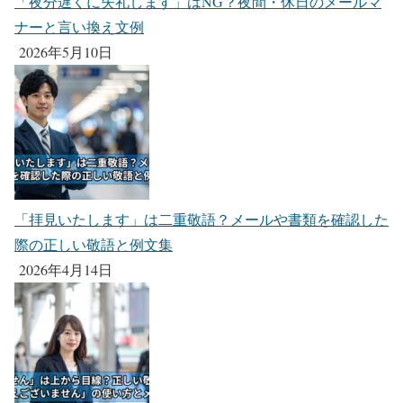
「夜分遅くに失礼します」はNG？夜間・休日のメールマ
ナーと言い換え文例
2026年5月10日
「拝見いたします」は二重敬語？メールや書類を確認した
際の正しい敬語と例文集
2026年4月14日