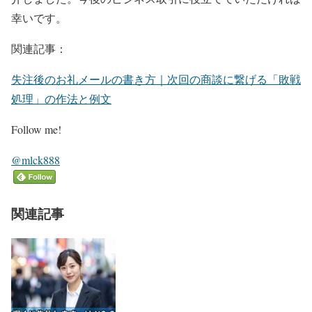
幸いです。
関連記事：
失注後のお礼メールの書き方｜次回の商談に繋げる「敗戦
処理」の作法と例文
Follow me!
@mlck888
関連記事