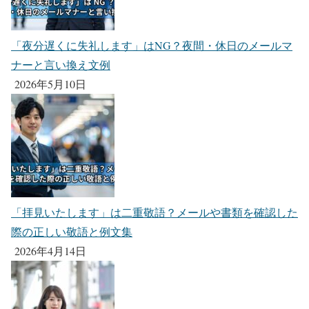
「夜分遅くに失礼します」はNG？夜間・休日のメールマ
ナーと言い換え文例
2026年5月10日
「拝見いたします」は二重敬語？メールや書類を確認した
際の正しい敬語と例文集
2026年4月14日