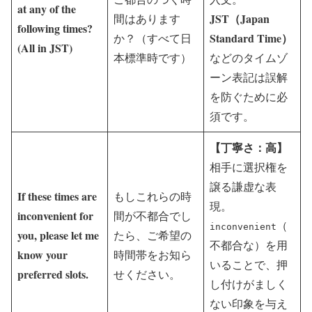
at any of the
JST（Japan
間はあります
following times?
Standard Time）
か？（すべて日
(All in JST)
本標準時です）
などのタイムゾ
ーン表記は誤解
を防ぐために必
須です。
【丁寧さ：高】
相手に選択権を
譲る謙虚な表
If these times are
もしこれらの時
現。
inconvenient for
間が不都合でし
（
inconvenient
you, please let me
たら、ご希望の
不都合な）を用
know your
時間帯をお知ら
いることで、押
preferred slots.
せください。
し付けがましく
ない印象を与え