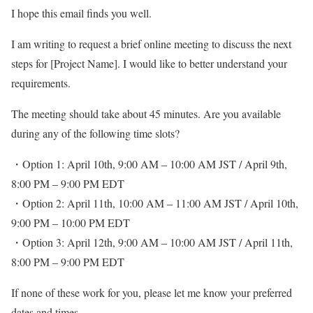
I hope this email finds you well.
I am writing to request a brief online meeting to discuss the next
steps for [Project Name]. I would like to better understand your
requirements.
The meeting should take about 45 minutes. Are you available
during any of the following time slots?
・Option 1: April 10th, 9:00 AM – 10:00 AM JST / April 9th,
8:00 PM – 9:00 PM EDT
・Option 2: April 11th, 10:00 AM – 11:00 AM JST / April 10th,
9:00 PM – 10:00 PM EDT
・Option 3: April 12th, 9:00 AM – 10:00 AM JST / April 11th,
8:00 PM – 9:00 PM EDT
If none of these work for you, please let me know your preferred
dates and times.