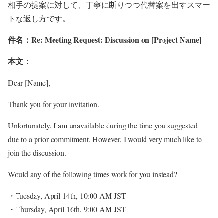
相手の提案に対して、丁寧に断りつつ代替案を出すスマー
トな返し方です。
件名：Re: Meeting Request: Discussion on [Project Name]
本文：
Dear [Name],
Thank you for your invitation.
Unfortunately, I am unavailable during the time you suggested
due to a prior commitment. However, I would very much like to
join the discussion.
Would any of the following times work for you instead?
・Tuesday, April 14th, 10:00 AM JST
・Thursday, April 16th, 9:00 AM JST