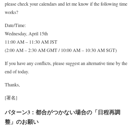
please check your calendars and let me know if the following time
works?
Date/Time:
Wednesday, April 15th
11:00 AM – 11:30 AM JST
(2:00 AM – 2:30 AM GMT / 10:00 AM – 10:30 AM SGT)
If you have any conflicts, please suggest an alternative time by the
end of today.
Thanks,
[署名]
パターン3：都合がつかない場合の「日程再調
整」のお願い