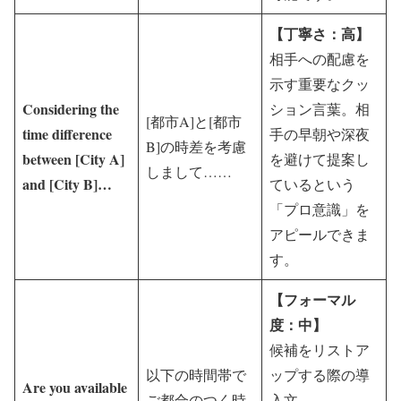
【丁寧さ：高】
相手への配慮を
示す重要なクッ
Considering the
ション言葉。相
[都市A]と[都市
time difference
手の早朝や深夜
B]の時差を考慮
between [City A]
を避けて提案し
しまして……
and [City B]…
ているという
「プロ意識」を
アピールできま
す。
【フォーマル
度：中】
候補をリストア
以下の時間帯で
ップする際の導
Are you available
ご都合のつく時
入文。