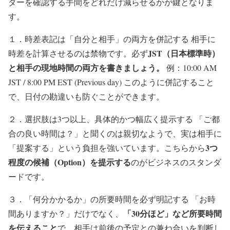
ダーを確認する手間をどれだけ減らせるかが鍵となりま
す。
１．時差表記は「自分と相手」の両方を併記する 相手に
JST（日本標準時）
時差を計算させるのは禁物です。必ず
と相手の現地時間の両方を書きましょう。
例：10:00 AM
JST / 8:00 PM EST (Previous day) このように併記すること
で、日付の勘違いも防ぐことができます。
２．選択肢は3つ以上、具体的かつ幅広く提示する 「ご都
合の良い時間は？」と聞くのは親切なようで、実は相手に
3つ
「提案する」という負担を強いています。こちらから
程度の候補（Option）を提示する
のがビジネスのスタンダ
ードです。
３．「何分かかるか」の所要時間を必ず明記する 「お時
「30分ほど」など所要時間
間ありますか？」だけでなく、
を伝えること
で、相手は前後の予定との兼ね合いを判断し