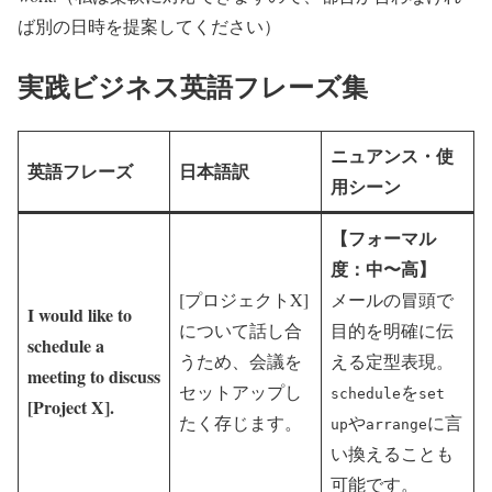
ば別の日時を提案してください）
実践ビジネス英語フレーズ集
ニュアンス・使
英語フレーズ
日本語訳
用シーン
【フォーマル
度：中〜高】
[プロジェクトX]
メールの冒頭で
I would like to
について話し合
目的を明確に伝
schedule a
うため、会議を
える定型表現。
meeting to discuss
セットアップし
を
schedule
set
[Project X].
たく存じます。
や
に言
up
arrange
い換えることも
可能です。