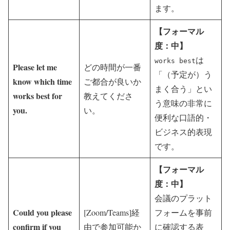
ます。
【フォーマル
度：中】
は
works best
Please let me
どの時間が一番
「（予定が）う
know which time
ご都合が良いか
まく合う」とい
works best for
教えてくださ
う意味の非常に
you.
い。
便利な口語的・
ビジネス的表現
です。
【フォーマル
度：中】
会議のプラット
Could you please
[Zoom/Teams]経
フォームを事前
confirm if you
由で参加可能か
に確認する表