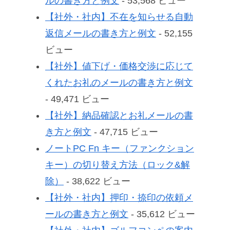
ルの書き方と例文
- 53,568 ビュー
【社外・社内】不在を知らせる自動
返信メールの書き方と例文
- 52,155
ビュー
【社外】値下げ・価格交渉に応じて
くれたお礼のメールの書き方と例文
- 49,471 ビュー
【社外】納品確認とお礼メールの書
き方と例文
- 47,715 ビュー
ノートPC Fn キー（ファンクション
キー）の切り替え方法（ロック&解
除）
- 38,622 ビュー
【社外・社内】押印・捺印の依頼メ
ールの書き方と例文
- 35,612 ビュー