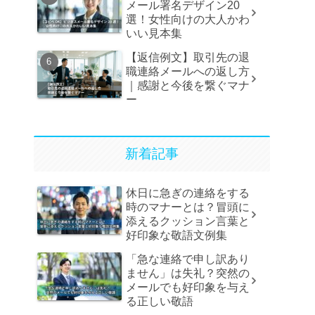
メール署名デザイン20
選！女性向けの大人かわ
いい見本集
【返信例文】取引先の退
職連絡メールへの返し方
｜感謝と今後を繋ぐマナ
ー
新着記事
休日に急ぎの連絡をする
時のマナーとは？冒頭に
添えるクッション言葉と
好印象な敬語文例集
「急な連絡で申し訳あり
ません」は失礼？突然の
メールでも好印象を与え
る正しい敬語