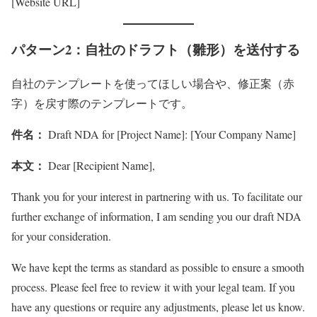
[Website URL]
パターン2：自社のドラフト（雛形）を送付する
自社のテンプレートを使ってほしい場合や、修正案（赤
字）を戻す際のテンプレートです。
件名：
Draft NDA for [Project Name]: [Your Company Name]
本文：
Dear [Recipient Name],
Thank you for your interest in partnering with us. To facilitate our
further exchange of information, I am sending you our draft NDA
for your consideration.
We have kept the terms as standard as possible to ensure a smooth
process. Please feel free to review it with your legal team. If you
have any questions or require any adjustments, please let us know.