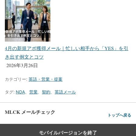
4月の新規アポ獲得メール｜忙しい相手から「YES」を引
き出す例文とコツ
2026年3月26日
カテゴリー:
英語・営業・提案
タグ:
NDA
、
営業
、
契約
、
英語メール
MLCK メールチェック
トップへ戻る
モバイルバージョンを終了