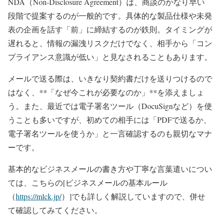
NDA（Non-Disclosure Agreement）は、商談のかなり早い
段階で提案するのが一般的です。具体的な製品仕様や未発
表の企画を話す「前」に締結するのが鉄則。タイミングが
遅れると、情報の漏洩リスクだけでなく、相手から「コン
プライアンス意識が低い」と見なされることもあります。
メールで送る際は、いきなり契約書だけを送りつけるので
はなく、**「なぜ今これが必要なのか」**を添えましょ
う。また、最近では電子署名ツール（DocuSignなど）を使
うことも多いですが、初めての相手には「PDFで送るか、
電子署名ツールを使うか」と一言確認するのも親切なマナ
ーです。
基本的なビジネスメールの書き方や丁寧な言葉遣いについ
ては、こちらの[ビジネスメールの基本ルール
（
https://mlck.jp/
）]でも詳しく解説していますので、併せ
て確認してみてください。