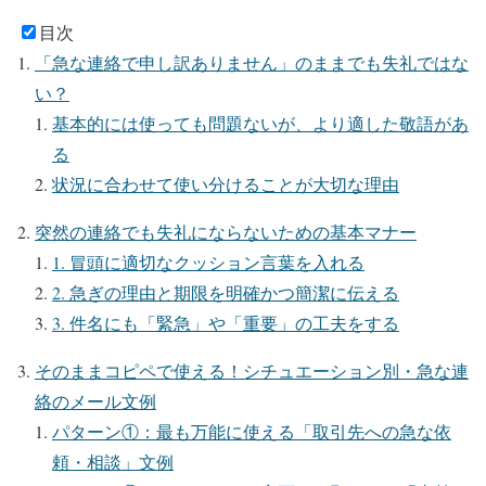
目次
「急な連絡で申し訳ありません」のままでも失礼ではな
い？
基本的には使っても問題ないが、より適した敬語があ
る
状況に合わせて使い分けることが大切な理由
突然の連絡でも失礼にならないための基本マナー
1. 冒頭に適切なクッション言葉を入れる
2. 急ぎの理由と期限を明確かつ簡潔に伝える
3. 件名にも「緊急」や「重要」の工夫をする
そのままコピペで使える！シチュエーション別・急な連
絡のメール文例
パターン①：最も万能に使える「取引先への急な依
頼・相談」文例