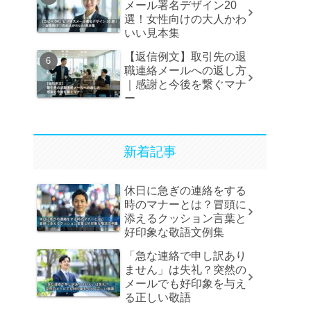
メール署名デザイン20
選！女性向けの大人かわ
いい見本集
【返信例文】取引先の退
職連絡メールへの返し方
｜感謝と今後を繋ぐマナ
ー
新着記事
休日に急ぎの連絡をする
時のマナーとは？冒頭に
添えるクッション言葉と
好印象な敬語文例集
「急な連絡で申し訳あり
ません」は失礼？突然の
メールでも好印象を与え
る正しい敬語