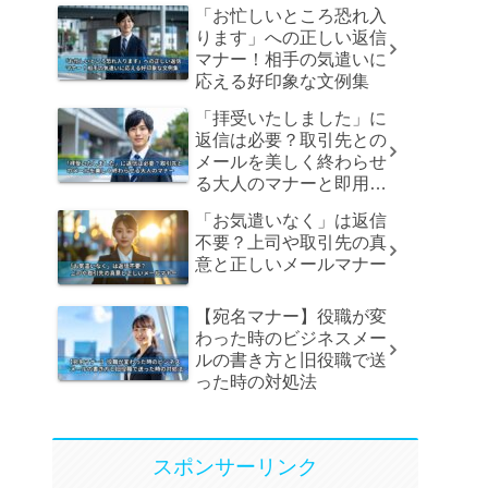
「お忙しいところ恐れ入
ります」への正しい返信
マナー！相手の気遣いに
応える好印象な文例集
「拝受いたしました」に
返信は必要？取引先との
メールを美しく終わらせ
る大人のマナーと即用文
例
「お気遣いなく」は返信
不要？上司や取引先の真
意と正しいメールマナー
【宛名マナー】役職が変
わった時のビジネスメー
ルの書き方と旧役職で送
った時の対処法
スポンサーリンク