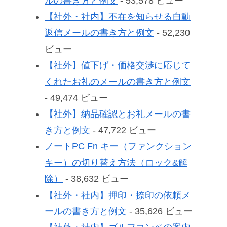
ルの書き方と例文
- 53,578 ビュー
【社外・社内】不在を知らせる自動
返信メールの書き方と例文
- 52,230
ビュー
【社外】値下げ・価格交渉に応じて
くれたお礼のメールの書き方と例文
- 49,474 ビュー
【社外】納品確認とお礼メールの書
き方と例文
- 47,722 ビュー
ノートPC Fn キー（ファンクション
キー）の切り替え方法（ロック&解
除）
- 38,632 ビュー
【社外・社内】押印・捺印の依頼メ
ールの書き方と例文
- 35,626 ビュー