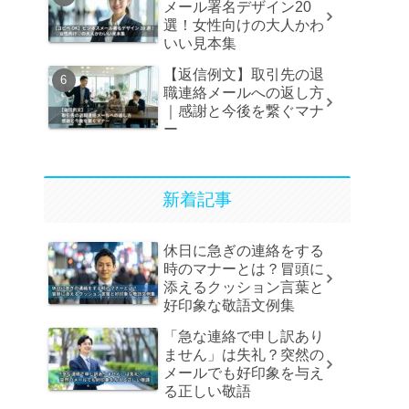
メール署名デザイン20
選！女性向けの大人かわ
いい見本集
【返信例文】取引先の退
職連絡メールへの返し方
｜感謝と今後を繋ぐマナ
ー
新着記事
休日に急ぎの連絡をする
時のマナーとは？冒頭に
添えるクッション言葉と
好印象な敬語文例集
「急な連絡で申し訳あり
ません」は失礼？突然の
メールでも好印象を与え
る正しい敬語