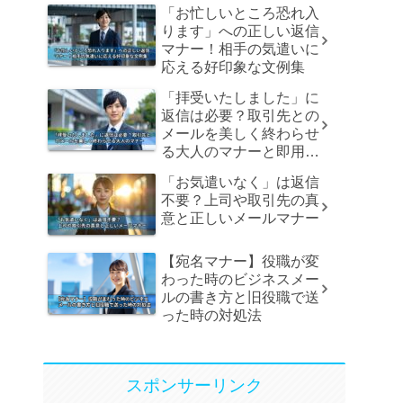
「お忙しいところ恐れ入
ります」への正しい返信
マナー！相手の気遣いに
応える好印象な文例集
「拝受いたしました」に
返信は必要？取引先との
メールを美しく終わらせ
る大人のマナーと即用文
例
「お気遣いなく」は返信
不要？上司や取引先の真
意と正しいメールマナー
【宛名マナー】役職が変
わった時のビジネスメー
ルの書き方と旧役職で送
った時の対処法
スポンサーリンク