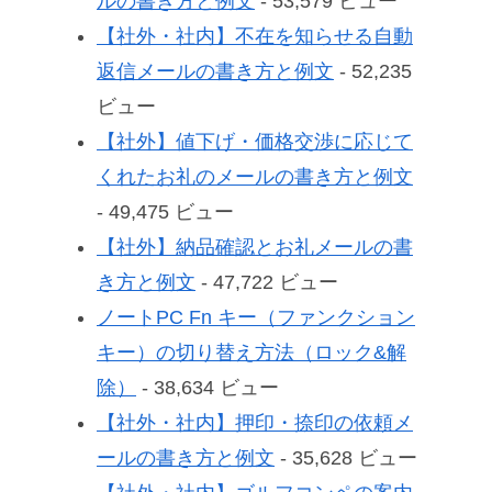
ルの書き方と例文
- 53,579 ビュー
【社外・社内】不在を知らせる自動
返信メールの書き方と例文
- 52,235
ビュー
【社外】値下げ・価格交渉に応じて
くれたお礼のメールの書き方と例文
- 49,475 ビュー
【社外】納品確認とお礼メールの書
き方と例文
- 47,722 ビュー
ノートPC Fn キー（ファンクション
キー）の切り替え方法（ロック&解
除）
- 38,634 ビュー
【社外・社内】押印・捺印の依頼メ
ールの書き方と例文
- 35,628 ビュー