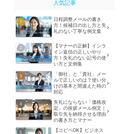
人気記事
日程調整メールの書き
方！候補日の出し方と失
礼のない丁寧な例文集
【マナーの正解】インラ
イン返信の正しいやり
方！失礼のない記号の使
い方と文例集
「御社」と「貴社」メー
ルで正しいのは？使い分
けの基本と間違えた時の
対応
失礼にならない「価格改
定」の挨拶メール例文｜
取引先を納得させる理由
の書き方とマナー
【コピペOK】ビジネス