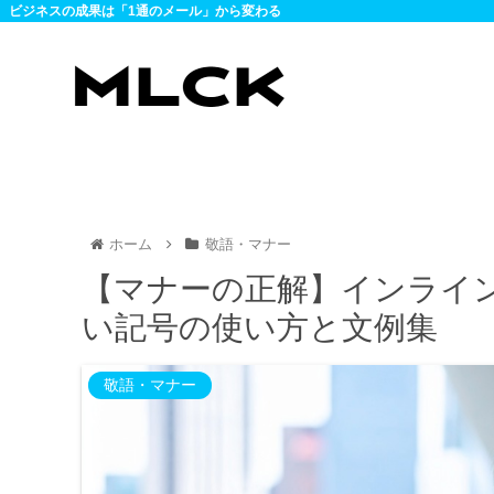
ビジネスの成果は「1通のメール」から変わる
ホーム
敬語・マナー
【マナーの正解】インライ
い記号の使い方と文例集
敬語・マナー