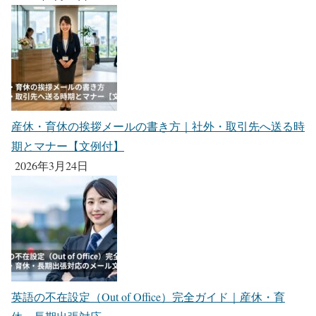
産休・育休の挨拶メールの書き方｜社外・取引先へ送る時
期とマナー【文例付】
2026年3月24日
英語の不在設定（Out of Office）完全ガイド｜産休・育