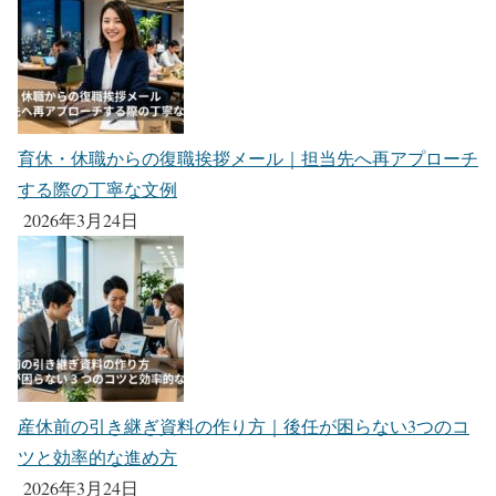
育休・休職からの復職挨拶メール｜担当先へ再アプローチ
する際の丁寧な文例
2026年3月24日
産休前の引き継ぎ資料の作り方｜後任が困らない3つのコ
ツと効率的な進め方
2026年3月24日