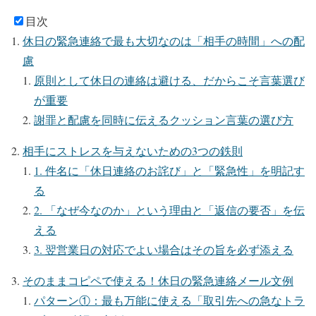
目次
休日の緊急連絡で最も大切なのは「相手の時間」への配
慮
原則として休日の連絡は避ける、だからこそ言葉選び
が重要
謝罪と配慮を同時に伝えるクッション言葉の選び方
相手にストレスを与えないための3つの鉄則
1. 件名に「休日連絡のお詫び」と「緊急性」を明記す
る
2. 「なぜ今なのか」という理由と「返信の要否」を伝
える
3. 翌営業日の対応でよい場合はその旨を必ず添える
そのままコピペで使える！休日の緊急連絡メール文例
パターン①：最も万能に使える「取引先への急なトラ