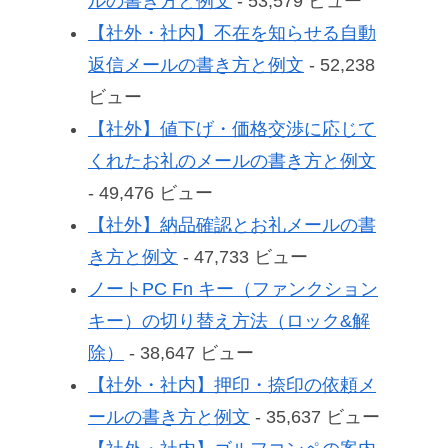
ルの書き方と例文
- 53,579 ビュー
【社外・社内】不在を知らせる自動
返信メールの書き方と例文
- 52,238
ビュー
【社外】値下げ・価格交渉に応じて
くれたお礼のメールの書き方と例文
- 49,476 ビュー
【社外】納品確認とお礼メールの書
き方と例文
- 47,733 ビュー
ノートPC Fn キー（ファンクション
キー）の切り替え方法（ロック&解
除）
- 38,647 ビュー
【社外・社内】押印・捺印の依頼メ
ールの書き方と例文
- 35,637 ビュー