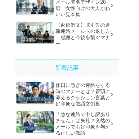
メール署名デザイン20
選！女性向けの大人かわ
いい見本集
【返信例文】取引先の退
職連絡メールへの返し方
｜感謝と今後を繋ぐマナ
ー
新着記事
休日に急ぎの連絡をする
時のマナーとは？冒頭に
添えるクッション言葉と
好印象な敬語文例集
「急な連絡で申し訳あり
ません」は失礼？突然の
メールでも好印象を与え
る正しい敬語