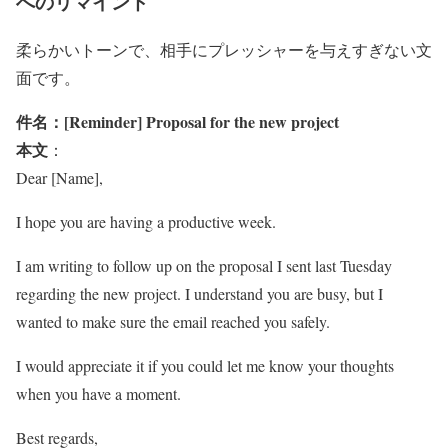
へのリマインド
柔らかいトーンで、相手にプレッシャーを与えすぎない文
面です。
件名：[Reminder] Proposal for the new project
本文
：
Dear [Name],
I hope you are having a productive week.
I am writing to follow up on the proposal I sent last Tuesday
regarding the new project. I understand you are busy, but I
wanted to make sure the email reached you safely.
I would appreciate it if you could let me know your thoughts
when you have a moment.
Best regards,