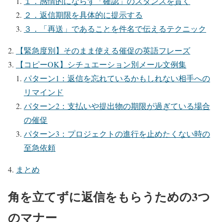
１．感情的にならず「確認」のスタンスを貫く
２．返信期限を具体的に提示する
３．「再送」であることを件名で伝えるテクニック
【緊急度別】そのまま使える催促の英語フレーズ
【コピーOK】シチュエーション別メール文例集
パターン1：返信を忘れているかもしれない相手への
リマインド
パターン2：支払いや提出物の期限が過ぎている場合
の催促
パターン3：プロジェクトの進行を止めたくない時の
至急依頼
まとめ
角を立てずに返信をもらうための3つ
のマナー