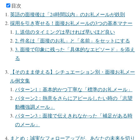
目次
英語の面接後は「24時間以内」のお礼メールが鉄則
採用を引き寄せる！面接お礼メールの3つの基本マナー
1. 送信のタイミングは早ければ早いほど良い
2. 件名は「面接のお礼」と「名前」をセットにする
3. 面接で印象に残った「具体的なエピソード」を添え
る
【そのまま使える】シチュエーション別・面接お礼メー
ル例文集
パターン1：基本的かつ丁寧な「標準のお礼メール」
パターン2：熱意をさらにアピールしたい時の「志望
動機強調メール」
パターン3：面接で伝えきれなかった「補足がある時
のメール」
まとめ：誠実なフォローアップが、あなたの未来を切り