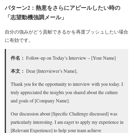
パターン2：熱意をさらにアピールしたい時の
「志望動機強調メール」
自分の強みがどう貢献できるかを再度プッシュしたい場合
に有効です。
件名：
Follow-up on Today’s Interview – [Your Name]
本文：
Dear [Interviewer’s Name],
Thank you for the opportunity to interview with you today. I
truly appreciated the insights you shared about the culture
and goals of [Company Name].
Our discussion about [Specific Challenge discussed] was
particularly interesting. I am eager to apply my experience in
[Relevant Experience] to help your team achieve