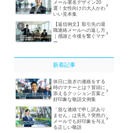
メール署名デザイン20
選！女性向けの大人かわ
いい見本集
【返信例文】取引先の退
職連絡メールへの返し方
｜感謝と今後を繋ぐマナ
ー
新着記事
休日に急ぎの連絡をする
時のマナーとは？冒頭に
添えるクッション言葉と
好印象な敬語文例集
「急な連絡で申し訳あり
ません」は失礼？突然の
メールでも好印象を与え
る正しい敬語