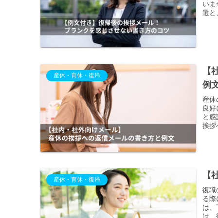
いま
選と
【
産休・育休・復帰
例
産休
良好
と感
挨拶
【
産休・育休・復帰
復職
る際
は、
は、