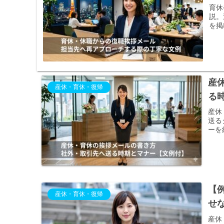
育休
説。
を掲
産
産休・育休・復帰
る
産休
送る
ーを
【
産休・育休・復帰
せ
産休