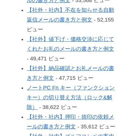
ルの書き方と例文
- 53,568 ビュー
【社外・社内】不在を知らせる自動
返信メールの書き方と例文
- 52,155
ビュー
【社外】値下げ・価格交渉に応じて
くれたお礼のメールの書き方と例文
- 49,471 ビュー
【社外】納品確認とお礼メールの書
き方と例文
- 47,715 ビュー
ノートPC Fn キー（ファンクション
キー）の切り替え方法（ロック&解
除）
- 38,622 ビュー
【社外・社内】押印・捺印の依頼メ
ールの書き方と例文
- 35,612 ビュー