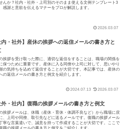
せんか？社内・社外・上司別のそのまま使える文例テンプレート3
、感謝と意欲を伝えるマナーをプロが解説します。
2026.03.07
社内・社外】産休の挨拶への返信メールの書き方と
文
の挨拶を受け取った際に、適切な返信をすることは、職場の関係を
に保つために重要です。産休に入る同僚や上司に対して、思いやり
謝の気持ちを込めて返信することが大切です。本記事では、産休の
への返信メールの書き方と例文を紹介します。
2024.07.13
2026.03.07
社外・社内】復職の挨拶メールの書き方と例文
の挨拶メールは、休職（産休・育休・体調不良など）から職場に戻
に、上司や同僚、取引先などに送るメールです。復職の挨拶メール
丁寧な言葉遣いで、誠意を持って作成することが大切です。ここで
復職の挨拶メールの書き方と例文をご紹介します。