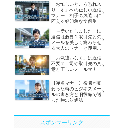
「お忙しいところ恐れ入
ります」への正しい返信
マナー！相手の気遣いに
応える好印象な文例集
「拝受いたしました」に
返信は必要？取引先との
メールを美しく終わらせ
る大人のマナーと即用文
例
「お気遣いなく」は返信
不要？上司や取引先の真
意と正しいメールマナー
【宛名マナー】役職が変
わった時のビジネスメー
ルの書き方と旧役職で送
った時の対処法
スポンサーリンク