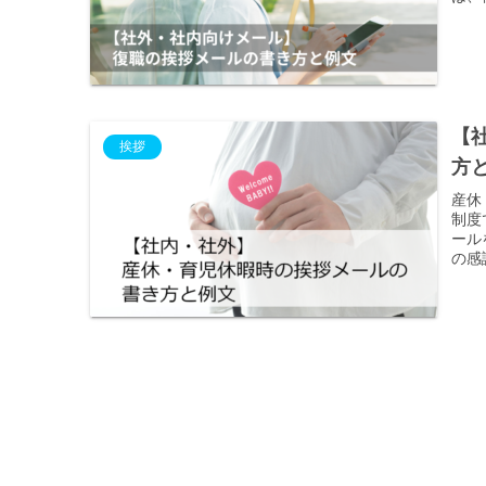
【
挨拶
方
産休
制度
ール
の感
メー
児休
るメ