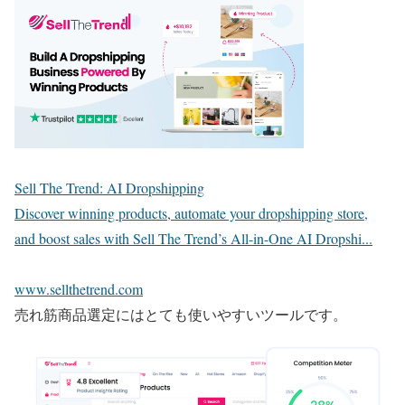
Sell The Trend: AI Dropshipping
Discover winning products, automate your dropshipping store,
and boost sales with Sell The Trend’s All-in-One AI Dropshi...
www.sellthetrend.com
売れ筋商品選定にはとても使いやすいツールです。