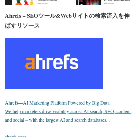
Ahrefs – SEOツール&Webサイトの検索流入を伸
ばすリソース
Ahrefs—AI Marketing Platform Powered by Big Data
We help marketers drive visibility across AI search, SEO, content,
and social – with the largest AI and search databases...
ahrefs.com