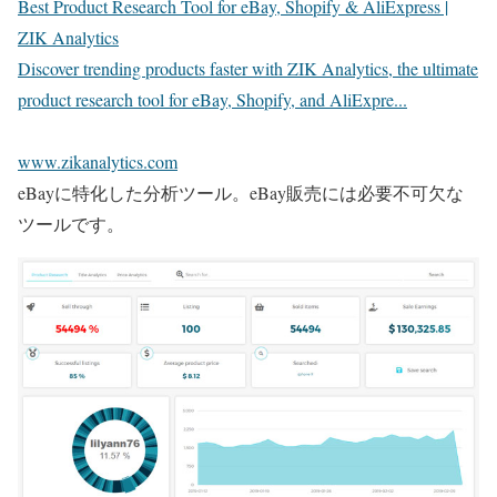
Best Product Research Tool for eBay, Shopify & AliExpress |
ZIK Analytics
Discover trending products faster with ZIK Analytics, the ultimate
product research tool for eBay, Shopify, and AliExpre...
www.zikanalytics.com
eBayに特化した分析ツール。eBay販売には必要不可欠な
ツールです。