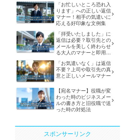
「お忙しいところ恐れ入
ります」への正しい返信
マナー！相手の気遣いに
応える好印象な文例集
「拝受いたしました」に
返信は必要？取引先との
メールを美しく終わらせ
る大人のマナーと即用文
例
「お気遣いなく」は返信
不要？上司や取引先の真
意と正しいメールマナー
【宛名マナー】役職が変
わった時のビジネスメー
ルの書き方と旧役職で送
った時の対処法
スポンサーリンク