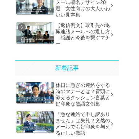
メール署名デザイン20
選！女性向けの大人かわ
いい見本集
【返信例文】取引先の退
職連絡メールへの返し方
｜感謝と今後を繋ぐマナ
ー
新着記事
休日に急ぎの連絡をする
時のマナーとは？冒頭に
添えるクッション言葉と
好印象な敬語文例集
「急な連絡で申し訳あり
ません」は失礼？突然の
メールでも好印象を与え
る正しい敬語