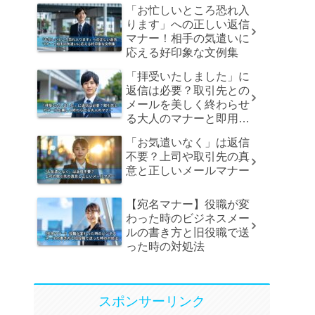
「お忙しいところ恐れ入
ります」への正しい返信
マナー！相手の気遣いに
応える好印象な文例集
「拝受いたしました」に
返信は必要？取引先との
メールを美しく終わらせ
る大人のマナーと即用文
例
「お気遣いなく」は返信
不要？上司や取引先の真
意と正しいメールマナー
【宛名マナー】役職が変
わった時のビジネスメー
ルの書き方と旧役職で送
った時の対処法
スポンサーリンク