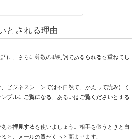
いとされる理由
敬語に、さらに尊敬の助動詞である
られる
を重ねてし
は、ビジネスシーンでは不自然で、かえって読みにく
シンプルに
ご覧になる
、あるいは
ご覧ください
とする
である
拝見する
を使いましょう。相手を敬うときと自
なると、メールの質がぐっと高まります。