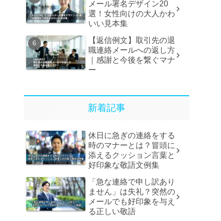
メール署名デザイン20
選！女性向けの大人かわ
いい見本集
【返信例文】取引先の退
職連絡メールへの返し方
｜感謝と今後を繋ぐマナ
ー
新着記事
休日に急ぎの連絡をする
時のマナーとは？冒頭に
添えるクッション言葉と
好印象な敬語文例集
「急な連絡で申し訳あり
ません」は失礼？突然の
メールでも好印象を与え
る正しい敬語