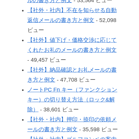
ルの書き方と例文
- 53,564 ビュー
【社外・社内】不在を知らせる自動
返信メールの書き方と例文
- 52,098
ビュー
【社外】値下げ・価格交渉に応じて
くれたお礼のメールの書き方と例文
- 49,457 ビュー
【社外】納品確認とお礼メールの書
き方と例文
- 47,708 ビュー
ノートPC Fn キー（ファンクション
キー）の切り替え方法（ロック&解
除）
- 38,601 ビュー
【社外・社内】押印・捺印の依頼メ
ールの書き方と例文
- 35,598 ビュー